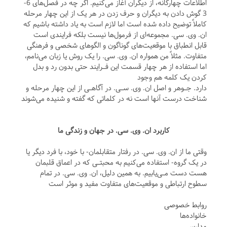
اطلاعات چهارگانه، از دیگران آغاز می‌کنیم. اگر چه در فصل‌های 6-
3 گوش دادن به دیگران و حرف زدن در هر یک از این چهار مرحله
کاملاً توضیح داده شده است اما لازم است به یاد داشته باشیم که
ان. وی. سی. مجموعه‌ای از فرمول‌ها نیست بلکه فرایندی است
قابل انطباق با موقعیت‌های گوناگون و الگوهای شخصی و فرهنگی
متفاوت. مثلاً من همواره ان. وی. سی. را یک روش یا زبان می‌نامم،
اما استفاده از هر چهار قسمت این فـرایند حتی بدون رد و بدل
کردن یک کلمه هم وجود
دارد. جـوهر و اصل ان. وی. سـی. در آگاهـی از این چهار مرحله و
شناخت درست آنها است نه در کلماتی که گفته و شنیده می‌شوند
کاربرد ان. وی. سی. در جهان و زندگی ما
وقتی ما از ان. وی. سی. در رفتار متقابلمان- با خود، با فرد دیگر یا
در یک گروه- استفاده می‌کنیم به محبتـی که در اعماق قلبمان
هست دست مـی‌یابیم. به همین دلیل، ان. وی. سی. در تمام
سطوح ارتباطی و موقعیت‌های متفاوت مفید و موثر است
روابط خصوصی
خانواده‌ها
مدارس