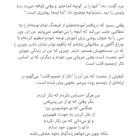
مرد گفت: نه،" آنها را در کوچه انداختم. و وقتی قیافه حیرت زده
پلیس را دید. دستپاچه توضیح داد "اما اینجا روشن‌تر است "
وقتی رسید که دریافتم آموخته‌هایم از فرهنگ تمام توجه‌ام را به
مطالبی جلب می‌کند که آنچه را می‌خواهم، نمی‌یابم. من ان. وی.
سی. را به عنوان روشی برای آموزش توجه خودم تنظیم کرده‌ام تا
چراغ آگاهی بر مکانهائی بتابانم که بالقوه توان نشان دادن چیزی را
که در جستجویش هستم، دارند. چیزی که من در زندگی جویای
آنم، محبت است یعنی جریانی بین خودم و دیگران که بر اساس
نثار ازصمیم قلب است
کیفیتی از محبت که من آن را "نثار از صمیم قلب" می‌گویم در
ترانه‌ای از دوستم روت ببرمیر بخوبی بیان شده است :
من هرگز احساس نکردم که نثار کردم
مگر وقتی که تو از من پذیرفتی
هنگامی که تو خوشنودی مرا
از نثار کردن به خودت فهمیدی
و تو می‌دانی که من نثار نکردم
تا تو را مدیون خود سازم
بلکه چون می‌خواهم زندگیام جلوه عشقی باشد