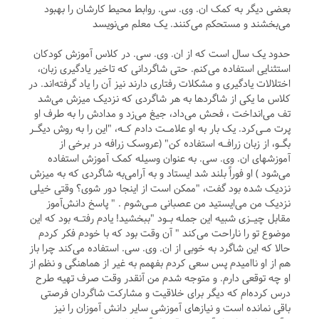
بعضی دیگر به کمک ان. وی. سی. روابط محیط کارشان را بهبود
می‌بخشند و مستحکم می‌کنند. یک معلم می‌نویسد
حدود یک سال است که از ان. وی. سی. در کلاس آموزش کودکان
استثنایی استفاده می‌کنم. حتی شاگردانی که تاخیر یادگیری زبان،
اختلالات یادگیری و مشکلات رفتاری دارند نیز آن را یاد گرفته‌اند. در
کلاس ما یکی از شاگردها به هر شاگردی که نزدیک میزش می‌شد
تف می‌انداخت ، فحش می‌داد، جیغ می‌زد و مدادش را به طرف او
پرت مـی‌کرد. یک بار به او علامـت دادم کـه، "این را به روش دیگـر
بگـو، از زبان زرافـه استفاده کن" (عروسک زرافه در برخی از
آموزشهای ان. وی. سی. به عنوان وسیله کمک آموزش استفاده
می‌شود ) او فوراً بلند شد ایستاد و به آرامی‌به شاگردی که به میزش
نزدیک شده بود گفت، "ممکن است از اینجا دور شوی؟ وقتی خیلی
نزدیک من می‌ایستید من عصبانی مـی‌شوم . " پاسخ دانش‌آموز
مقابل چیـزی شبیه این جمله بـود "ببخشید! یادم رفتـه بود که این
موضوع تو را ناراحت می‌کند " آن وقت بود که با خودم فکر کردم
حالا که این شاگرد به خوبی از ان. وی. سی. استفاده می‌کند چرا باز
هم از او ناامیدم پس سعی کردم بفهمم به غیر از هماهنگی و نظم از
او چه توقعی دارم. و متوجه شدم من آنقدر وقت صرف تهیه طرح
درس کرده‌ام که دیگر برای خلاقیت و مشارکت شاگردان فرصتی
باقی نمانده است و نیازهای آموزشی سایر دانش آموزان را نیز