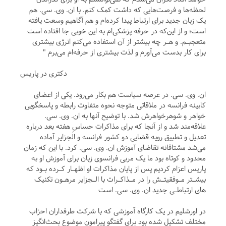
لحظه‌ها و فرصت‌هایی که داشت کمک کنم. با ان. وی. سی. هم
یک زبان جدید برای ارتباط پیدا کرده‌ام و هم آگاهیم وسعت یافته
است؛ و از این‌که در حرفه پزشکی‌ام به این خوبی جا افتاده است
متعجبـم. و هـر چه بیشتر از آن استفاده می‌کنم انرژی بیشتری
برای کار بدست می‌آورم و لذت بیشتری از حرفه‌ام می‌برم "
دکتری در پاریس
ان. وی. سی. در عرصه سیاست هم بکار می‌رود. یکی از اعضای
کابینه فرانسه در ملاقاتی متوجه نحوه متفاوت رابطه و پاسخگویی
خواهر و شوهرخواهرش شد. با توضیح آنها به ان. وی. سی.
علاقه‌مند شد و از آنجا که برای مذاکرات حساسِ هفته بعد درباره
تعدیل و تطبیق رویه قضایی دو کشور فرانسه و الجزایر آماده
می‌شد مشتاقانه تقاضای آموزش ان. وی. سی. کرد. با این که زمان
محدود و کوتاه بود ما یک مربی فرانسوی زبان برای آموزش او به
پاریس اعزام کردیم پس از پایان مذاکرات او اظهـار کـرده بـود که
بیشـتر مـوفقیتـش را در مـذاکـرات با الـجزایر مرهـون تکنیک
های ارتباطـی جدید ان. وی. سی. است
در اورشلیم در یک کارگاه آموزشی که با شرکت طرفداران احزاب
مختلف تشکیل شده بود برای گفتگو پیرامون موضوعِ بحث‌انگیز