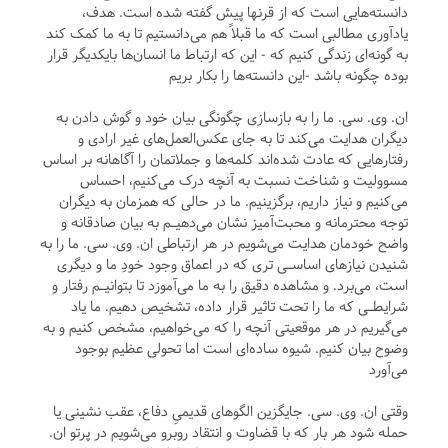
دانسته‌هایی است که از قرنها پیش گفته شده است. هدف،
یادآوری مطالبی است که ما قبلاً هم می‌دانستیم تا به ما کمک ‌کند
به گونه‌ای زندگی کنیم که - این که ارتباط ما انسان‌ها بایکدیگر قرار
بوده چگونه باشد -این دانسته‌ها را بکار بریم
ان. وی. سی. ما را به بازسازی چگونگی بیان خود و گوش دادن به
دیگران هدایت می‌کند تا به جای عکس‌العمل‌های غیر ارادی و
رفتارهایی که عادت شده‌اند کلمه‌ها و جملاتمان را آگاهانه بر اساس
مسوولیت و شناخت نسبت به آنچه درک می‌کنیم، احساس
می‌کنیم و نیاز داریم، برگزینیم. ما در حالی که همزمان به دیگران
توجه محترمانه و محبت‌آمیز نشان می‌دهیـم به بیان صادقانه و
واضح خودمان هدایت می‌شویم در هر ارتباطی ان. وی. سی. ما را به
شنیدن نیازهای اساسـی ‌تری که در اعماق وجود خودِ ما و دیگری
است، می‌برد. و مشاهده دقیق را به ما می‌آموزد تا بتوانیـم رفتار و
شرایطـی که ما را تحت تاثیر قرار داده، تشخیص دهیم. ما یاد
می‌گیریم در هر موقعیتی آنچه را که می‌خواهیم، مشخص کنیم و به
وضوح بیان کنیم. شیوه ساده‌ای است اما تحولی عظیم بوجود
می‌آورد
وقتی ان. وی. سی. جایگزین الگوهای قدیمیِ دفاع، عقب نشینی یا
حمله شود هر بار که با قضاوت و انتقاد روبرو می‌شویم در پرتو ان.