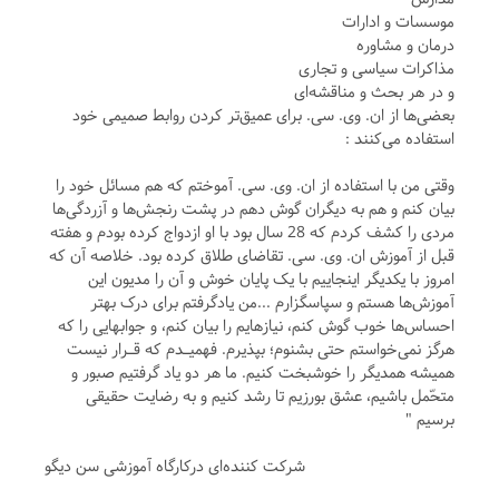
موسسات و ادارات
درمان و مشاوره
مذاکرات سیاسی و تجاری
و در هر بحث و مناقشه‌ای
بعضی‌ها از ان. وی. سی. برای عمیق‌تر کردن روابط صمیمی خود
استفاده می‌کنند :
وقتی من با استفاده از ان. وی. سی. آموختم که هم مسائل خود را
بیان کنم و هم به دیگران گوش دهم در پشت رنجش‌ها و آزردگی‌ها
مردی را کشف کردم که 28 سال بود با او ازدواج کرده بودم و هفته
قبل از آموزش ان. وی. سی. تقاضای طلاق کرده بود. خلاصه آن‌ که
امروز با یکدیگر اینجاییم با یک پایان خوش و آن را مدیون این
آموزش‌ها هستم و سپاسگزارم ...من یادگرفتم برای درک بهتر
احساس‌ها خوب گوش کنم، نیازهایم را بیان کنم، و جوابهایی را که
هرگز نمی‌خواستم حتی بشنوم؛ بپذیرم. فهمیـدم که قـرار نیست
همیشه همدیگر را خوشبخت کنیم. ما هر دو یاد گرفتیم صبور و
متحّمل باشیم، عشق بورزیم تا رشد کنیم و به رضایت حقیقی
برسیم "
شرکت کننده‌ای درکارگاه آموزشی سن دیگو