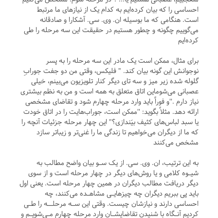
احساسی را که بیان کرده‌ایم به کدام یک از نیازهای ما مرتبط
است. هنگامی که ما بوسیله ان. وی. سی. آشکارا و صادقانه
می‌گوییم چگونه و چطور هستیم در حقیقت این سه مرحله را طی
کرده‌ایم
برای مثال، ممکن است یک مادر این سه مرحله را به پسر
نوجوانش این گونه بیان کند. " فلیکس، وقتی من دو جفت جورابِ
گلوله شده زیر میز و سه تای دیگر کنار تلویزیون می‌بینم، خیلی
عصبانی می‌شوماین اتاق متعلق به همه است و من به نظم بیشتری
نیاز دارم .''و فوراً باید وارد مرحله چهارم شود و تقاضای مشخصی
ارائه دهد. مثلاً بگوید: ''ممکن است، جوراب‌هایت را در اتاق خودت
یا سبد لباس‌های کثیف بیَندازی؟" این چهار مرحله جزئیات آنچه را
که ما از دیگران می‌خواهیم تا زندگی ما را غنی‌تر و زیباتر سازد
مشخص می‌کنند
به این ترتیب، ان. وی. سی. از یک سـو بیان واضح مطالب به
شیـوه کلامی و یا روش‌های دیگر در چهار مرحله است و از سوی
دیگر دریافت مطالب دیگران در همین چهار مرحله است. یعنی اول
باید پی ببریم دیگران چه چیزهایـی مشاهـده می‌کنند، چه
احساسی دارند و نیازشان چیست. وقتی این سـه مرحلــه را طـی
کردیم آنـگاه با شنیدن تقاضایشـان وارد مرحله چهارم مـی‌شویـم و