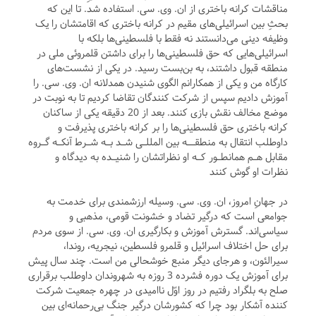
مناقشات کرانه باختری از ان. وی. سی. استفاده شد. تا این که
بحثِ بین اسرائیلی‌های مقیم در کرانه باختری که اقامتشان را یک
وظیفه دینی می‌دانستند نه فقط با فلسطینی‌ها بلکه با
اسرائیلی‌هایی که حق فلسطینی‌ها را برای داشتن قلمروئی ملی در
منطقه قبول داشتند، به بن‌بست رسید. در یکی از نشست‌های
کارگاه من و یکی از همکارانم الگوی شنیدن همدلانه ان. وی. سی. را
آموزش دادیم سپس از شرکت کنندگان تقاضا کردیم تا به نوبت در
موضع مخالف نقش بازی کنند. بعد از 20 دقیقه یکی از ساکنان
کرانه باختری حق فلسطینی‌ها را بر کرانه باختری پذیرفت و
داوطلب انتقال به منطقــه بین المللـی شـد بـه شـرط آنکـه گـروه
مقابل هـم همانطـور کـه او نظراتشان را شنیـده به دیدگاه و
نظرات او گوش کنند
در جهانِ امروز، ان. وی. سی. وسیله ارزشمندی برای خدمت به
جوامعی است که درگیر تضاد و خشونت قومی، مذهبی و
سیاسی‌اند. گسترش آموزش و بکارگیری ان. وی. سی. از سوی مردم
برای حل اختلاف اسرائیل و قلمرو فلسطین، نیجریه، روندا،
سیرالئون، و هرجای دیگر منبع خوشحالی من است. چند سال پیش
برای آموزش یک دوره فشرده 3 روزه به شهروندان داوطلب برقراری
صلح به بلگراد رفتیم در روز اوّل ناامیدی در چهره جمعیت شرکت
کننده آشکار بود چرا که کشورشان درگیر جنگ بی‌رحمانه‌ای بین