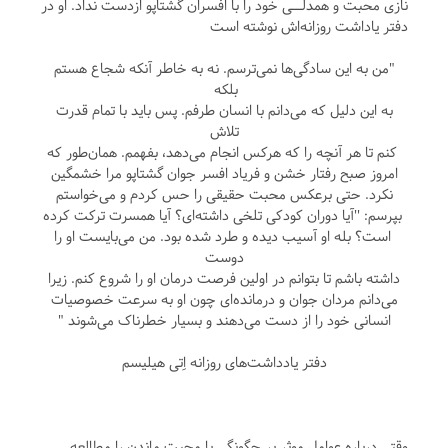
نازی محبت و همدلــی خود را با افسران گشتاپو ازدست نداد. او در
دفتر یاداشت روزانه‌اش نوشته است
"من به این سادگی‌ها نمی‌ترسم. نه به خاطر آنکه شجاع هستم
بلکه
به این دلیل که می‌دانم با انسان طرفم. پس باید با تمام قدرت
تلاش
کنم تا هر آنچه را که هرکس انجام می‌دهد، بفهمم. همان‌طور که
امروز صبح رفتار خشن و فریاد افسر جوان گشتاپو مرا خشمگین
نکرد. حتی برعکس محبت حقیقی را حس کردم و می‌خواستم
بپرسم: ''آیا دوران کودکی تلخی داشته‌ای؟ آیا همسرت ترکت کرده
است؟ بله او آسیب دیده و طرد شده بود. من می‌بایست او را
دوست
داشته باشم تا بتوانم در اولین فرصت درمان او را شروع کنم. زیرا
می‌دانم مردان جوان و درمانده‌ای چون او به سرعت خصوصیات
انسانی خود را از دست می‌دهند و بسیار خطرناک می‌شوند "
دفتر یادداشت‌های روزانه اِتی هیلیسم
وقتی درباره عوامل موثر بر چگونگی با محبت ماندن را مطالعه