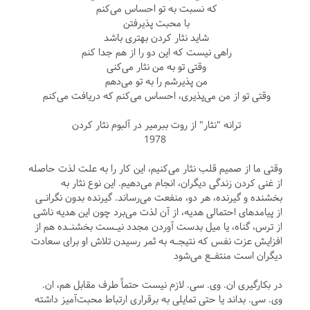
که نسبت به تو احساس می‌کنم
با محبت پذیرفتن
شاید نثار کردن بهتری باشد
راهی نیست که این دو را از هم جدا کنم
وقتی تو به من نثار می‌کنی
من پذیرشم را به تو می‌دهم
وقتی تو از من می‌پذیری، احساس می‌کنم که دریافت می‌کنم
ترانه "نثار" از روت ببرمیر در آلبوم نثار کردن
1978
وقتی ما از صمیم قلب نثار می‌کنیم، این کار را به علت لذت حاصله
از غنی کردن زندگی دیگران، انجام می‌دهیم. این نوع نثار به
بخشنده و گیرنده، هر دو، منفعت می‌رساند. گیرنده بدون نگرانـی
از پیامدهای احتمالی هدیه، از آن لذت می‌برد چون این هدیه ناشی
از ترس، گناه، یا میل بدست آوردن مجدد نیـست بخشنـده هم از
افزایش عزت نفس که نتیجـه به ثمر رسیدن تلاش او برای سعادت
دیگران است منتفـع می‌شود
در بکارگیری ان. وی. سی. لازم نیست حتماً طرف مقابل هم، ان.
وی. سی. بداند یا حتی تمایلی به برقراری ارتباط محبت‌آمیز داشته