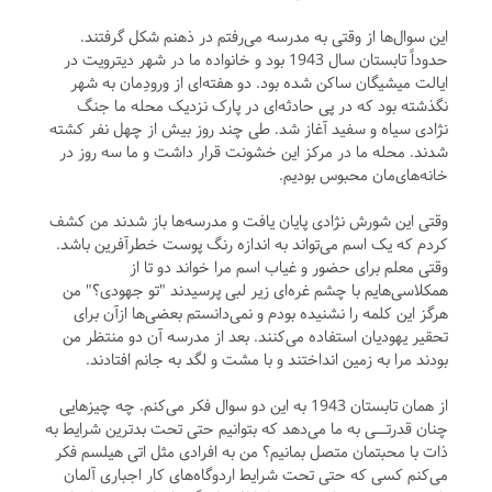
این سوال‌ها از وقتی به مدرسه می‌رفتم در ذهنم شکل گرفتند.
حدوداً تابستان سال 1943 بود و خانواده ما در شهر دیترویت در
ایالت میشیگان ساکن شده بود. دو هفته‌ای از ورودِمان به شهر
نگذشته بود که در پی حادثه‌ای در پارک نزدیک محله ما جنگ
نژادی سیاه و سفید آغاز شد. طی چند روز بیش از چهل نفر کشته
شدند. محله ما در مرکز این خشونت قرار داشت و ما سه روز در
خانه‌های‌مان محبوس بودیم.
وقتی این شورش نژادی پایان یافت و مدرسه‌ها باز شدند من کشف
کردم که یک اسم می‌تواند به اندازه رنگ پوست خطرآفرین باشد.
وقتی معلم برای حضور و غیاب اسم مرا خواند دو تا از
همکلاسی‌هایم با چشم غره‌ای زیر لبی پرسیدند "تو جهودی؟" من
هرگز این کلمه را نشنیده بودم و نمی‌دانستم بعضی‌ها ازآن برای
تحقیر یهودیان استفاده می‌کنند. بعد از مدرسه آن دو منتظر من
بودند مرا به زمین انداختند و با مشت و لگد به جانم افتادند.
از همان تابستان 1943 به این دو سوال فکر می‌کنم. چه چیزهایی
چنان قدرتــی به ما می‌دهد که بتوانیم حتی تحت بدترین شرایط به
ذات با محبتمان متصل بمانیم؟ من به افرادی مثل اتی هیلسم فکر
می‌کنم کسی که حتی تحت شرایط اردوگاه‌های کار اجباری آلمان