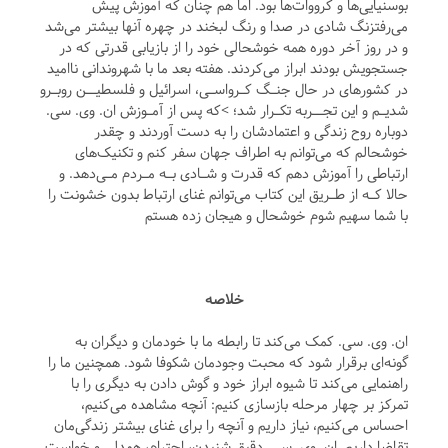
بوسنیایی‌ها و کرووات‌ها بود. اما هم چنان که آموزش پیش
می‌رفتزنگ شادی در صدا و رنگ لبخند در چهره آنها بیشتر می‌شد
و در روز آخر دوره همه خوشحالی خود را از بازیابی قدرتی که در
جستجویش بودند ابراز می‌کردند. هفته بعد ما با شهروندانی ناامید
در کشورهای در حال جنـگ کـرواسـی، اسرائیل و فلسطیــن روبـرو
‌شدیـم و این تجــربه تکـرار شد؛ >که پس از آمـوزش ان. وی. سی.
دوباره روح زندگی و اعتمادشان را به دست آوردند و چقدر
خوشحالم که می‌توانم به اطراف جهان سفر کنم و تکنیک‌های
ارتباطی را آموزش دهم که قدرت و شـادی بـه مـردم مـی‌دهد. و
حالا کـه از طـریق این کتاب می‌توانم غنای ارتباط بدون‌ خشونت را
با شما سهیم شوم خوشحال و هیجان زده هستم
خلاصه
ان. وی. سی. کمک می‌کند تا رابطه ما با خودمان و دیگران به
گونه‌ای برقرار شود که محبت وجودمان شکوفا شود. همچنین ما را
راهنمایی می‌کند تا شیوه ابراز خود و گوش دادن به دیگری را با
تمرکز بر چهار مرحله بازسازی کنیم: آنچه مشاهده می‌کنیم،
احساس می‌کنیم، نیاز داریم و آنچه را برای غنای بیشتر زندگی‌مان
تقاضا داریم. ان. وی. سی. دقیق شنیدن، احترام، همدلی و خواست