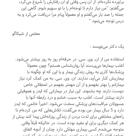
برآورده نکرده‌ام. از آن پس وقتی او آن رفتارش را شروع می‌کرد،
می‌گفتم: "من نیاز دارم تا توجه‌ام را با تو سهیم شوم. گاهی این
جمله را صد بار می‌گفتم و او معمولاً پیام مرا دریافت می‌کرد و به
درس توجه می‌نمود "
معلمی از شیکاگو
یک دکتر می‌نویسد :
استفاده من از ان. وی. سی. در حرفه‌ام روز به روز بیشتر می‌شود.
اغلب بیمارها می‌پرسند آیا روان‌شناس هستم؟ چون معمولاً
پزشک‌ها کاری به روش زندگی بیمار و یا این که او چگونه با
بیماریش کنار می‌آید، ندارند. ان. وی. سی. به من کمک کرد نیاز
بیمارانم را بهتر بفهمم و از آن مهمتر بفهمم در لحظاتی خاص
دوست دارند چه بشنوند. این نیاز در بیمارانی که ایدز و هموفیلی
دارند بیشتر است. اغلب به سبب خشم و درد رابطه آنها با
مسوولان مراقبت‌های پزشکی سخت می‌شود. اخیرأ خانمی که ایدز
دارد و 5 سال بیمار من بوده می‌گفت: تلاش‌هایی که من کرده‌ام تا
راه‌های مختلفی برای لذت بردن از زندگی روزانه‌اش پیدا کند بیش از
هر کمک دیگری برای او مفید بوده است. در حالیکه قبلاً وقتی
متوجه می‌شدم کسی بیماری مهلکی دارد چنان از آنچه اتفاق
خواهد افتاد نگران می‌شدم که نمی‌توانستم به او برای گذراندن