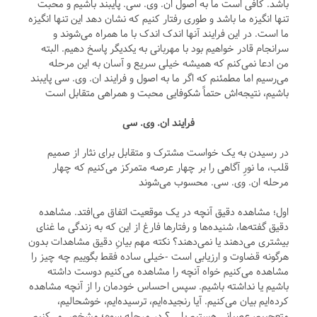
باشد. کافی است ما به اصول ان. وی. سی. پایبند باشیم و محبت
تنها انگیزه ما باشد و طوری رفتار کنیم که نشان دهد این تنها انگیزه
ما است. در این فرایند آنها اندک اندک با ما همراه می‌شوند و
سرانجام قادر خواهیم بود با مهربانی به یکدیگر پاسخ دهیم. البته
من ادعا نمی‌کنم که همیشه خیلی سریع و آسان به این مرحله
می‌رسیم اما مطمئنم که اگر ما به اصول و فرایند ان. وی. سی پایبند
باشیم، نتیجه‌اش حتماً شکوفایی محبت و همراهی متقابل است
فرایند ان. وی. سی
در رسیدن به یک خواست مشترک و متقابل برای نثار از صمیم
قلب، ما نورِ آگاهی را بر چهار عرصه متمرکز می‌کنیم که چهار
مرحله ان. وی. سی. محسوب می‌شوند
اول؛ مشاهده دقیق آنچه در یک موقعیت اتفاق می‌افتد. مشاهده
دقیق گفته‌ها، شنیده‌ها و رفتارها فارغ از این که به زندگی ما غنای
بیشتری می‌دهند یا نمی‌دهند؟ نکته مهم بیانِ دقیق مشاهدات بدون
هرگونه قضاوت و ارزیابی است -خیلی ساده فقط بگوییم چه چیز را
مشاهده می‌کنیم خواه آنچه را مشاهده می‌کنیم دوست داشته
باشیم یا نداشته باشیم. سپس احساس خودمان را از آنچه مشاهده
کرده‌ایم بیان می‌کنیم. آیا رنجیده‌ایم، ترسیده‌ایم، خوشحالیم،
متعجبیم، عصبانی هستیم یا... ؟ در مرحله سوم؛ مشخص می‌کنیم