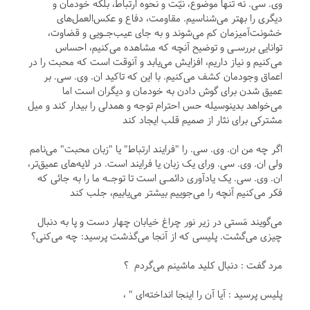
وی. سی. نه تنها موضوع، نیّت و نحوه ارتباط، بلکه خودمان و
دیگری را بهتر می‌شناسیم. مقاومت، دفاع و عکس‌العمل‌های
خشونت‌آمیزمان کم می‌شوند و به جای عیب‌جـویی و قضاوت،
توانایی بررسـی و توضیح آنچه که مشاهده می‌کنیم، احساس
می‌کنیم و نیاز داریم، افزایش می‌یابد و آنوقت است که محبت را در
اعماق وجودمان کشف می‌کنیم. با این که تاکید ان. وی. سی. بر
عمیق شدن برای گوش دادن به خودمان و دیگران است اما
می‌خواهد بدینوسیله حس احترام توجه و همدلی را بیدار کند و میل
مشترکی برای نثار از صمیم قلب ایجاد کند
اگر چه من ان. وی. سی. را "فرایند ارتباط" یا "زبان محبت" می‌نامم
ولی ان. وی. سی. ورای یک زبان یا فرایند است. در لایه‌های عمیق‌تر،
ان. وی. سی. یک یادآوری دائمـی است تا توجـه ما را به جائی که
فکر می‌کنیم آنچه را می‌جوییم بیشتر می‌یابیم، جلب کند
می‌گویند مَستی در زیر نور چراغ خیابان چهار دست و پا به دنبال
چیزی می‌گشت. پلیسی که از آنجا می‌گذشت پرسید: چه می‌کنی؟
مرد گفت : دنبال کلید ماشینم می‌گردم ؟
پلیس پرسید : آیا آن را اینجا انداخته‌ای " ،