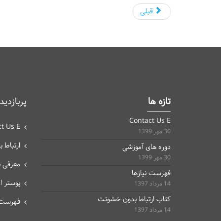
قبلی
تازه ها
پربازدید
Contact Us E
t Us E
30 مهر 1399
ارتباط با
دوره های آموزشی
30 مهر 1399
معرفی 
فهرست نیازها
پوستر 
14 مرداد 1397
کتاب ارتباط بدون خشونت
فهرست
14 مرداد 1397